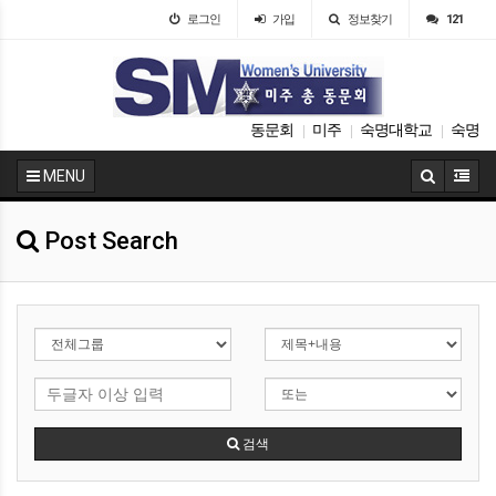
로그인
가입
정보찾기
121
동문회
미주
숙명대학교
숙명
|
|
|
MENU
Post Search
검색