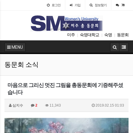
로그인
가입
정보찾기
78
미주
숙명대학교
숙명
동문회
|
|
|
MENU
동문회 소식
마음으로 그리신 멋진 그림을 총동문회에 기증해주셨
습니다
심지수
2
11,343
2019.02.15 01:03