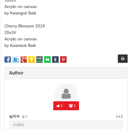
16x20
Acrylic on canvas
by Kwangok Baik
Cherry Blossom 2019
20x24
Acrylic on canvas
by Kwankok Baik
Author
0
0
심지수
Lv.1
골드
0 (0%)