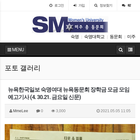
로그인
가입
정보찾기
82
숙명
숙명대학교
동문회
미주
|
|
|
MENU
포토 갤러리
뉴욕한국일보 숙명여대 뉴욕동문회 장학금 모금 모임
예고기사 (4. 30.21. 금요일 신문)
MmeLee
0
3,000
2021.05.05 11:05