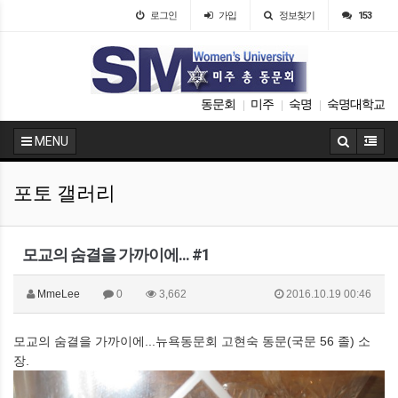
로그인
가입
정보찾기
153
동문회
미주
숙명
숙명대학교
|
|
|
MENU
포토 갤러리
모교의 숨결을 가까이에... #1
MmeLee
0
3,662
2016.10.19 00:46
모교의 숨결을 가까이에...뉴욕동문회 고현숙 동문(국문 56 졸) 소
장.