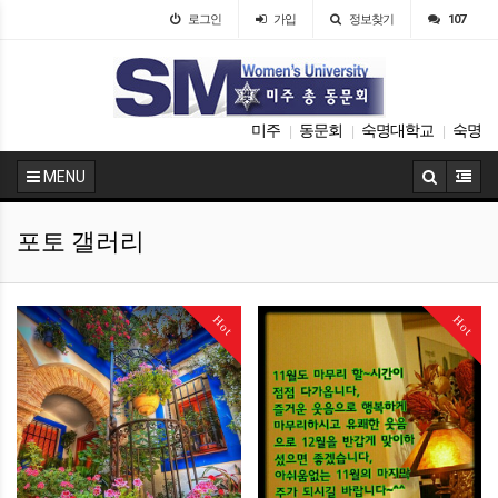
로그인
가입
정보찾기
107
미주
동문회
숙명대학교
숙명
|
|
|
MENU
포토 갤러리
Hot
Hot